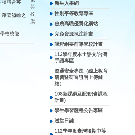
本校培育英
新生入學網
性別平等教育專區
，藉著齒輪之
曾農高職優質化網站
職業學校校徽
完免資源挹注計畫
課程綱要前導學校計畫
113學年度本土語文/台灣
手語專區
資通安全專區（線上教育
研習暨研習證明上傳鏈
結）
108新課綱及配套(含課程
計畫)
學生學習歷程公告專區
巡堂日誌
112學年度臺灣後期中等