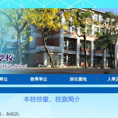
單位
教學單位
師生園地
入學
本校校徽、校旗簡介
毅」為校訓。