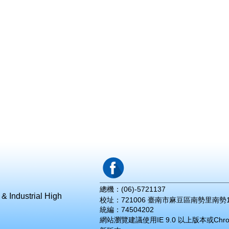
總機：(06)-5721137
& Industrial High
校址：721006 臺南市麻豆區南勢里南勢
統編：
74504202
網站瀏覽建議使用IE 9.0 以上版本或Chr