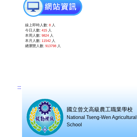
線上即時人數:
人
8
今日人數:
人
415
本周人數:
人
9824
本月人數:
人
11542
總瀏覽人數:
人
913798
:::
國立曾文高級農工職業學校
National Tseng-Wen Agricultural 
School