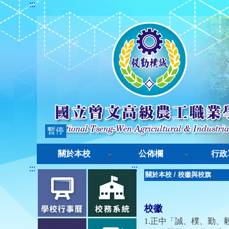
:::
暫停
關於本校
公佈欄
行政
:::
:::
關於本校
/
校徽與校旗
校徽
1.
正中「誠、樸、勤、