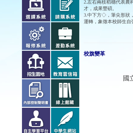
2.
左右兩枝稻穗代表農
才，成果豐碩。
3.
中下方
◇
，筆尖形狀
運轉，象徵本校師生自
校旗變革
國立曾文高