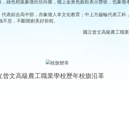
科，綠色稻葉象徵欣欣向榮，穗上金黃色穀粒表示豐收，也象徵
，代表綜合高中部，亦象徵人本文化教育；中上方齒輪代表工科
強不息，不斷開創美好前程。
國立曾文高級農工
級農工職業學校歷年校旗沿革