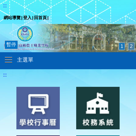
:::
網站導覽
|
登入
|
回首頁
|
暫停
1
2
主選單
:::